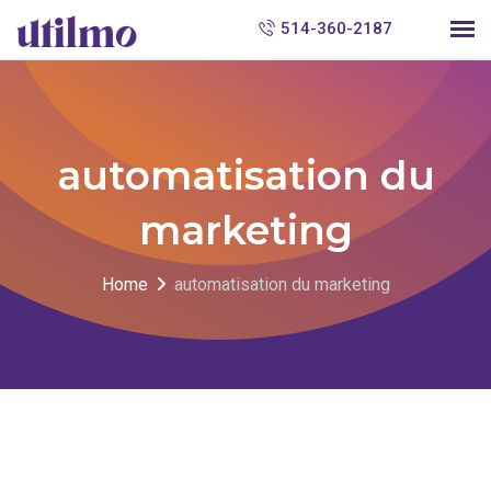
S
514-360-2187
k
i
p
t
automatisation du
o
c
marketing
o
n
Home
automatisation du marketing
t
e
n
t