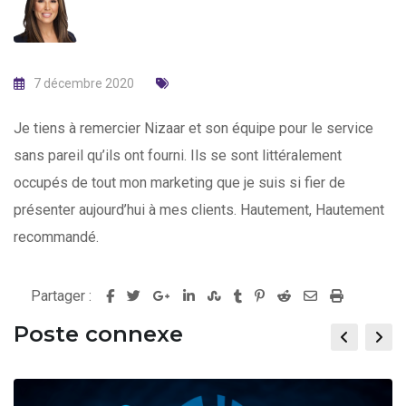
7 décembre 2020
Je tiens à remercier Nizaar et son équipe pour le service
sans pareil qu’ils ont fourni. Ils se sont littéralement
occupés de tout mon marketing que je suis si fier de
présenter aujourd’hui à mes clients. Hautement, Hautement
recommandé.
Partager :
G
L
S
T
P
R
S
P
o
i
t
u
i
e
h
r
Poste connexe
o
n
u
m
n
d
a
i
g
k
m
b
t
d
r
n
l
e
b
l
e
i
e
t