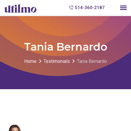
S
514-360-2187
k
i
p
t
Tania Bernardo
o
c
Home
Testimonials
Tania Bernardo
o
n
t
e
n
t