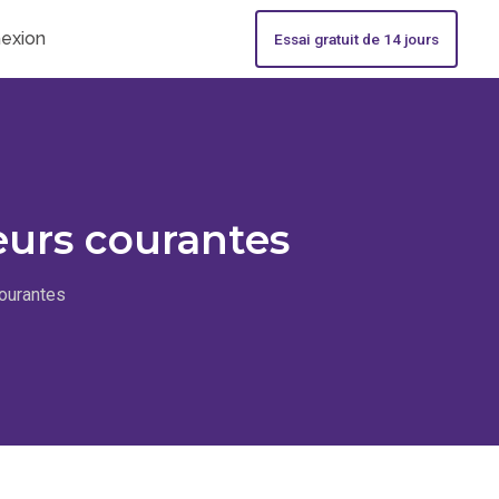
exion
Essai gratuit de 14 jours
eurs courantes
courantes