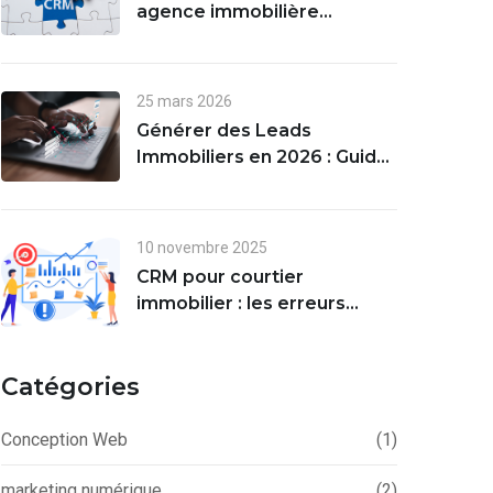
agence immobilière
améliore la gestion des
leads et des ventes
25 mars 2026
Générer des Leads
Immobiliers en 2026 : Guide
Complet
10 novembre 2025
CRM pour courtier
immobilier : les erreurs
courantes
Catégories
Conception Web
(1)
marketing numérique
(2)