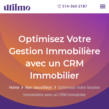
S
514-360-2187
k
i
p
t
Optimisez Votre
o
c
Gestion Immobilière
o
avec un CRM
n
t
Immobilier
e
n
Home
Non classifié(e)
Optimisez Votre Gestion
t
Immobilière avec un CRM Immobilier